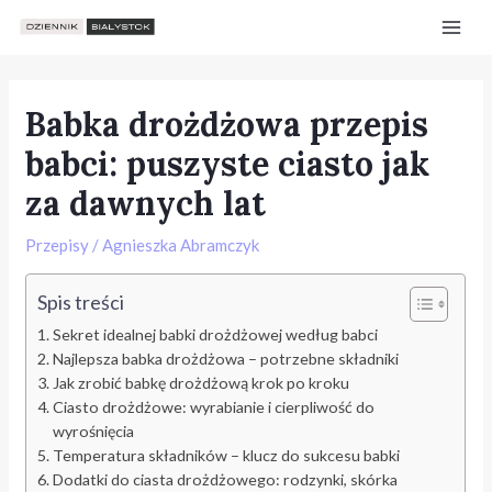
Skip
Post
Mai
to
navigation
Men
content
Babka drożdżowa przepis
babci: puszyste ciasto jak
za dawnych lat
Przepisy
/
Agnieszka Abramczyk
Spis treści
Sekret idealnej babki drożdżowej według babci
Najlepsza babka drożdżowa – potrzebne składniki
Jak zrobić babkę drożdżową krok po kroku
Ciasto drożdżowe: wyrabianie i cierpliwość do
e
wyrośnięcia
Temperatura składników – klucz do sukcesu babki
Dodatki do ciasta drożdżowego: rodzynki, skórka