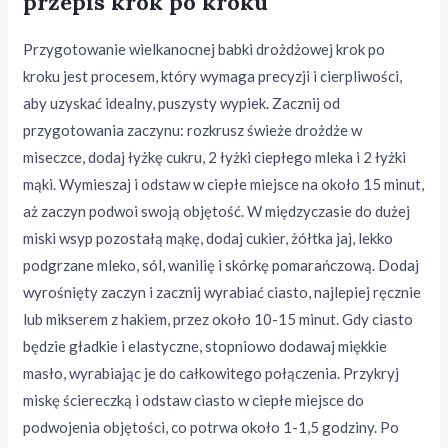
przepis krok po kroku
Przygotowanie wielkanocnej babki drożdżowej krok po
kroku jest procesem, który wymaga precyzji i cierpliwości,
aby uzyskać idealny, puszysty wypiek. Zacznij od
przygotowania zaczynu: rozkrusz świeże drożdże w
miseczce, dodaj łyżkę cukru, 2 łyżki ciepłego mleka i 2 łyżki
mąki. Wymieszaj i odstaw w ciepłe miejsce na około 15 minut,
aż zaczyn podwoi swoją objętość. W międzyczasie do dużej
miski wsyp pozostałą mąkę, dodaj cukier, żółtka jaj, lekko
podgrzane mleko, sól, wanilię i skórkę pomarańczową. Dodaj
wyrośnięty zaczyn i zacznij wyrabiać ciasto, najlepiej ręcznie
lub mikserem z hakiem, przez około 10-15 minut. Gdy ciasto
będzie gładkie i elastyczne, stopniowo dodawaj miękkie
masło, wyrabiając je do całkowitego połączenia. Przykryj
miskę ściereczką i odstaw ciasto w ciepłe miejsce do
podwojenia objętości, co potrwa około 1-1,5 godziny. Po