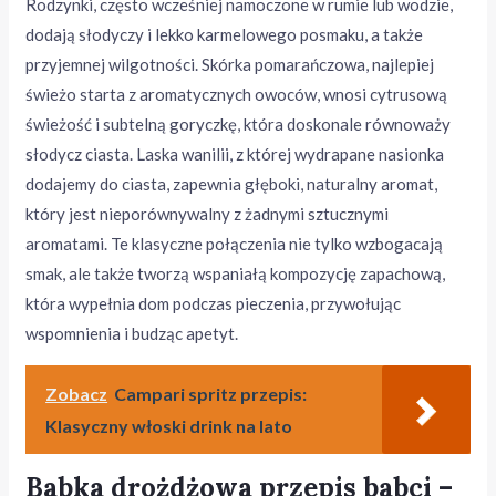
Rodzynki, często wcześniej namoczone w rumie lub wodzie,
dodają słodyczy i lekko karmelowego posmaku, a także
przyjemnej wilgotności. Skórka pomarańczowa, najlepiej
świeżo starta z aromatycznych owoców, wnosi cytrusową
świeżość i subtelną goryczkę, która doskonale równoważy
słodycz ciasta. Laska wanilii, z której wydrapane nasionka
dodajemy do ciasta, zapewnia głęboki, naturalny aromat,
który jest nieporównywalny z żadnymi sztucznymi
aromatami. Te klasyczne połączenia nie tylko wzbogacają
smak, ale także tworzą wspaniałą kompozycję zapachową,
która wypełnia dom podczas pieczenia, przywołując
wspomnienia i budząc apetyt.
Zobacz
Campari spritz przepis:
Klasyczny włoski drink na lato
Babka drożdżowa przepis babci –