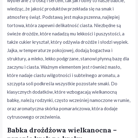
wybierane z troską i sercem, tak jak robiły to nasze babcie,
wiedząc, że jakość produktów przekłada się na smak i
atmosferę świąt. Podstawą jest mąka pszenna, najlepiej
tortowa, która zapewni delikatność ciasta. Niezbędne są
świeże drożdże, które nadadzą mu lekkości i puszystości, a
także cukier kryształ, który odżywia drożdże i słodzi wypiek.
Jajka, w temperaturze pokojowej, dodają bogactwa i
struktury, a mleko, lekko podgrzane, stanowi płynną bazę dla
zaczynu i ciasta. Ważnym elementem jest również masło,
które nadaje ciastu wilgotności i subtelnego aromatu, a
szczypta soli podkreśla wszystkie pozostałe smaki. Do
klasycznych dodatków, które wzbogacają wielkanocną
babkę, należą rodzynki, często wcześniej namoczone w rumie,
oraz aromatyczna skórka pomarańczowa, która dodaje
cytrusowego orzeźwienia.
Babka drożdżowa wielkanocna –