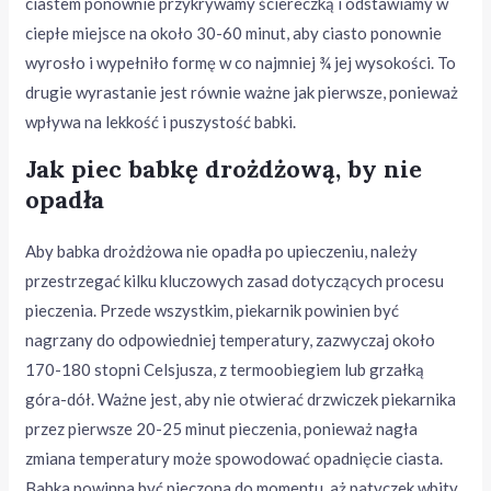
ciastem ponownie przykrywamy ściereczką i odstawiamy w
ciepłe miejsce na około 30-60 minut, aby ciasto ponownie
wyrosło i wypełniło formę w co najmniej ¾ jej wysokości. To
drugie wyrastanie jest równie ważne jak pierwsze, ponieważ
wpływa na lekkość i puszystość babki.
Jak piec babkę drożdżową, by nie
opadła
Aby babka drożdżowa nie opadła po upieczeniu, należy
przestrzegać kilku kluczowych zasad dotyczących procesu
pieczenia. Przede wszystkim, piekarnik powinien być
nagrzany do odpowiedniej temperatury, zazwyczaj około
170-180 stopni Celsjusza, z termoobiegiem lub grzałką
góra-dół. Ważne jest, aby nie otwierać drzwiczek piekarnika
przez pierwsze 20-25 minut pieczenia, ponieważ nagła
zmiana temperatury może spowodować opadnięcie ciasta.
Babka powinna być pieczona do momentu, aż patyczek wbity