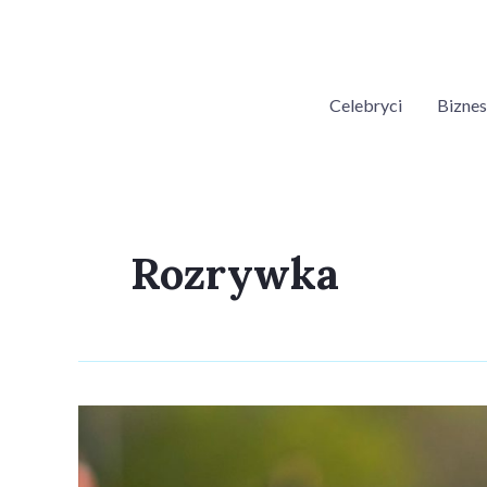
Skip
Post
to
pagination
content
Celebryci
Biznes
Rozrywka