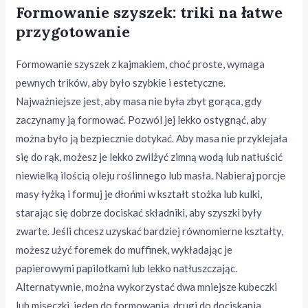
Formowanie szyszek: triki na łatwe
przygotowanie
Formowanie szyszek z kajmakiem, choć proste, wymaga
pewnych trików, aby było szybkie i estetyczne.
Najważniejsze jest, aby masa nie była zbyt gorąca, gdy
zaczynamy ją formować. Pozwól jej lekko ostygnąć, aby
można było ją bezpiecznie dotykać. Aby masa nie przyklejała
się do rąk, możesz je lekko zwilżyć zimną wodą lub natłuścić
niewielką ilością oleju roślinnego lub masła. Nabieraj porcje
masy łyżką i formuj je dłońmi w kształt stożka lub kulki,
starając się dobrze dociskać składniki, aby szyszki były
zwarte. Jeśli chcesz uzyskać bardziej równomierne kształty,
możesz użyć foremek do muffinek, wykładając je
papierowymi papilotkami lub lekko natłuszczając.
Alternatywnie, można wykorzystać dwa mniejsze kubeczki
lub miseczki, jeden do formowania, drugi do dociskania,