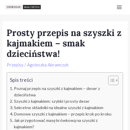
Skip
Post
Mai
to
navigation
Men
content
Prosty przepis na szyszki z
kajmakiem – smak
dzieciństwa!
Przepisy
/
Agnieszka Abramczyk
Spis treści
Poznaj przepis na szyszki z kajmakiem – deser z
dzieciństwa
Szyszki z kajmakiem: szybki i prosty deser
Sekretne składniki na idealne szyszki z kajmakiem
e
Domowe szyszki z kajmakiem – przepis krok po kroku
Jak przygotować masę krówkową na szyszki z
kajmakiem?