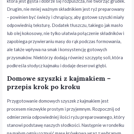
która jest gęsta i dobrze się rozpuszcza, nie tworząc grudek.
Drugim, nie mniej ważnym składnikiem jest ryż preparowany
– powinien być świeży i chrupiący, aby gotowe szyszki miały
odpowiednią teksturę. Dodatek tłuszczu, takiego jak masło
lub olej kokosowy, nie tylko ułatwia połączenie składników i
zapobiega przywieraniu masy do rąk podczas formowania,
ale także wpływa na smak i konsystencję gotowych
przysmaków. Niektórzy dodają również szczyptę soli, która
podkreśla słodycz kajmaku i dodaje deserowi głębi.
Domowe szyszki z kajmakiem –
przepis krok po kroku
Przygotowanie domowych szyszek z kajmakiem jest
procesem niezwykle prostym i przyjemnym. Rozpocznij od
odmierzenia odpowiedniej ilości ryżu preparowanego, który
stanowi podstawę naszych słodkości. Następnie w rondelku
na małym ogniu rozpuść masę krówkową wraz z wybranym