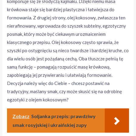
komponuje się ze słodyczą kajmaku. Dzięki niemu masa
krówkowa staje się bardziej plastyczna i łatwiejsza do
formowania. Z drugiej strony, olej kokosowy, zwłaszcza ten
nierafinowany, wprowadza do szyszek subtelny, egzotyczny
posmak, który może być ciekawym urozmaiceniem
klasycznego przepisu. Olej kokosowy często sprawia, że
szyszki po ostygnięciu są nieco twardsze i bardziej kruche, co
dla wielu osób jest pożądaną cechą. Oba tłuszcze pełnią tę
samą funkcję – pomagają rozpuścić masę krówkową,
zapobiegają jej przywieraniu i ułatwiają formowanie.
Decyzja należy więc do Ciebie – chcesz postawić na
tradycyjny, maślany smak, czy może skusić się na odrobinę
egzotyki z olejem kokosowym?
Zobacz
Soljanka przepis: prawdziwy
smak rosyjskiej i ukraińskiej zupy