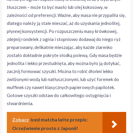
tłuszczem – może to być masło lub olej kokosowy, w
zależności od preferencji. Ważne, aby masa nie przypaliła się,
dlatego należy ją stale mieszać, aż do uzyskania jednolitej,
płynnej konsystencji. Po rozpuszczeniu masy krówkowej,
zdejmij rondelek z ognia i stopniowo dodawaj do niego ryż
preparowany, delikatnie mieszając, aby każde ziarenko
zostało dokładnie pokryte słodką polewą. Gdy masa będzie
jednolita i lekko przestudnięta, aby można było ją dotykać,
zacznij formować szyszki. Można to robić dłońmi lekko
zwilżonymi wodą lub natłuszczonymi, lub użyć foremek do
muffinek czy nawet klasycznych papierowych papilotek.
Gotowe szyszki odstaw do całkowitego ostygnięcia i
stwardnienia.
Zobacz
Iced matcha latte przepis:
Orzeźwienie prosto z Japonii!