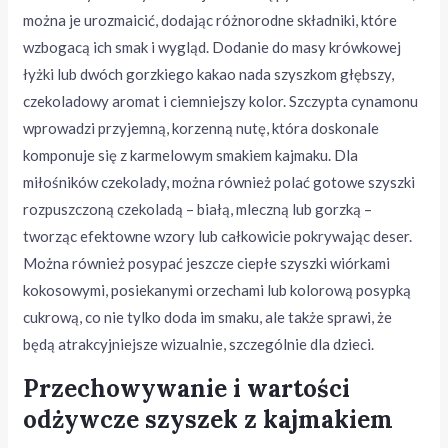
można je urozmaicić, dodając różnorodne składniki, które
wzbogacą ich smak i wygląd. Dodanie do masy krówkowej
łyżki lub dwóch gorzkiego kakao nada szyszkom głębszy,
czekoladowy aromat i ciemniejszy kolor. Szczypta cynamonu
wprowadzi przyjemną, korzenną nutę, która doskonale
komponuje się z karmelowym smakiem kajmaku. Dla
miłośników czekolady, można również polać gotowe szyszki
rozpuszczoną czekoladą – białą, mleczną lub gorzką –
tworząc efektowne wzory lub całkowicie pokrywając deser.
Można również posypać jeszcze ciepłe szyszki wiórkami
kokosowymi, posiekanymi orzechami lub kolorową posypką
cukrową, co nie tylko doda im smaku, ale także sprawi, że
będą atrakcyjniejsze wizualnie, szczególnie dla dzieci.
Przechowywanie i wartości
odżywcze szyszek z kajmakiem