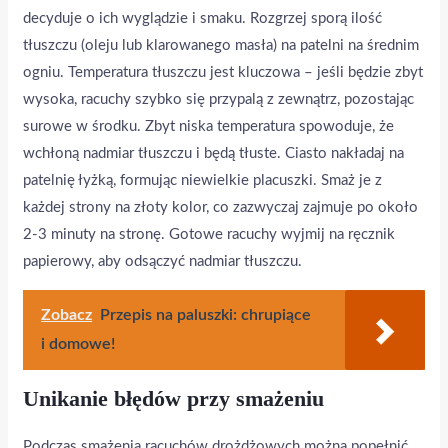
decyduje o ich wyglądzie i smaku. Rozgrzej sporą ilość
tłuszczu (oleju lub klarowanego masła) na patelni na średnim
ogniu. Temperatura tłuszczu jest kluczowa – jeśli będzie zbyt
wysoka, racuchy szybko się przypalą z zewnątrz, pozostając
surowe w środku. Zbyt niska temperatura spowoduje, że
wchłoną nadmiar tłuszczu i będą tłuste. Ciasto nakładaj na
patelnię łyżką, formując niewielkie placuszki. Smaż je z
każdej strony na złoty kolor, co zazwyczaj zajmuje po około
2-3 minuty na stronę. Gotowe racuchy wyjmij na ręcznik
papierowy, aby odsączyć nadmiar tłuszczu.
Zobacz
Przepis na paluszki: chrupiące
i domowe!
Unikanie błędów przy smażeniu
Podczas smażenia racuchów drożdżowych można popełnić