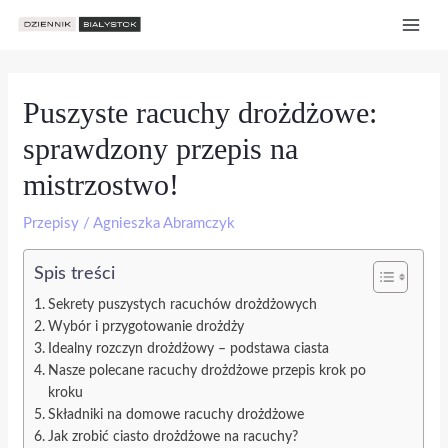
Skip
Post
Mai
to
navigation
Men
content
Puszyste racuchy drożdżowe:
sprawdzony przepis na
mistrzostwo!
Przepisy
/
Agnieszka Abramczyk
Spis treści
Sekrety puszystych racuchów drożdżowych
Wybór i przygotowanie drożdży
Idealny rozczyn drożdżowy – podstawa ciasta
Nasze polecane racuchy drożdżowe przepis krok po
kroku
Składniki na domowe racuchy drożdżowe
Jak zrobić ciasto drożdżowe na racuchy?