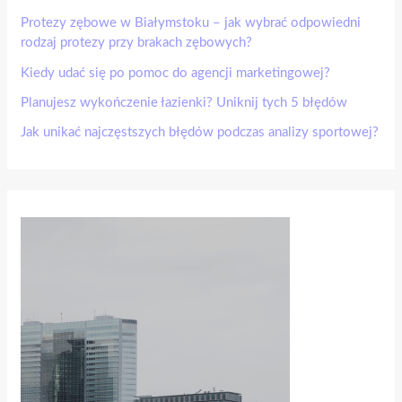
Protezy zębowe w Białymstoku – jak wybrać odpowiedni
rodzaj protezy przy brakach zębowych?
Kiedy udać się po pomoc do agencji marketingowej?
Planujesz wykończenie łazienki? Uniknij tych 5 błędów
Jak unikać najczęstszych błędów podczas analizy sportowej?