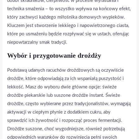
dobór składników, cierpliwość w procesie wyrastania i
technika smażenia – to wszystko wpływa na końcowy efekt,
który zachwyci każdego miłośnika domowych wypieków.
Kluczem jest stworzenie lekkiego i napowietrzonego ciasta,
które po usmażeniu będzie rozpływać się w ustach, oferując
niepowtarzalny smak tradycji.
Wybór i przygotowanie drożdży
Podstawą udanych racuchów drożdżowych są oczywiście
drożdże, które odpowiadają za ich wspaniałą puszystość i
lekkość. Masz do wyboru dwie główne opcje: świeże
drożdże piekarskie lub suszone drożdże instant. Świeże
drożdże, często wybierane przez tradycjonalistów, wymagają
aktywacji w ciepłym płynie z dodatkiem cukru, aby
sprawdzić ich żywotność i rozpocząć proces fermentacji.
Drożdże suszone, choć wygodniejsze, również potrzebują
odpowiednich warunków do rozwinięcia pełni swoich