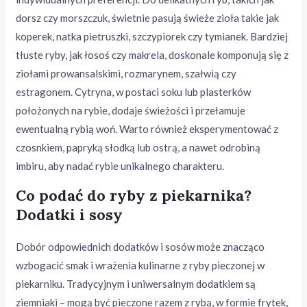
dorsz czy morszczuk, świetnie pasują świeże zioła takie jak
koperek, natka pietruszki, szczypiorek czy tymianek. Bardziej
tłuste ryby, jak łosoś czy makrela, doskonale komponują się z
ziołami prowansalskimi, rozmarynem, szałwią czy
estragonem. Cytryna, w postaci soku lub plasterków
położonych na rybie, dodaje świeżości i przełamuje
ewentualną rybią woń. Warto również eksperymentować z
czosnkiem, papryką słodką lub ostrą, a nawet odrobiną
imbiru, aby nadać rybie unikalnego charakteru.
Co podać do ryby z piekarnika?
Dodatki i sosy
Dobór odpowiednich dodatków i sosów może znacząco
wzbogacić smak i wrażenia kulinarne z ryby pieczonej w
piekarniku. Tradycyjnym i uniwersalnym dodatkiem są
ziemniaki – mogą być pieczone razem z rybą, w formie frytek,