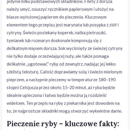
jedynie kilku podstawowych składników. Filety z dorsza
należy umyć, osuszyć ręcznikiem papierowym i ułożyć na
blasze wyłożonej papierem do pieczenia. Kluczowym
elementem tego przepisu jest marynata lub posypka z ziół i
cytryny. Świeżo posiekany koperek, natka pietruszki,
tymianek lub rozmaryn doskonale komponują się z
delikatnym mięsem dorsza. Sok wyciśnięty ze świeżej cytryny
nie tylko dodaje orzeźwiającej nuty, ale także pomaga
delikatnie „ugotować” rybę od zewnątrz, nadając jej lekko
szklistą teksturę. Całość doprawiamy solą i świeżo mielonym
pieprzem, a następnie pieczemy w temperaturze 180-190
stopni Celsjusza przez około 15-20 minut, aż ryba będzie
idealnie upieczona i łatwo będzie można ją rozdzielić
widelcem. Ten przepis na rybę z piekarnika jest dowodem na
to, że najprostsze składniki mogą stworzyć wykwintne danie.
Pieczenie ryby – kluczowe fakty: