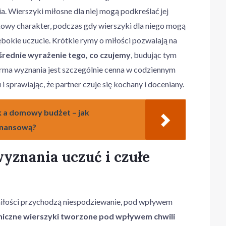
a. Wierszyki miłosne dla niej mogą podkreślać jej
tkowy charakter, podczas gdy wierszyki dla niego mogą
ębokie uczucie. Krótkie rymy o miłości pozwalają na
średnie wyrażenie tego, co czujemy
, budując tym
orma wyznania jest szczególnie cenna w codziennym
 sprawiając, że partner czuje się kochany i doceniany.
k a domowy budżet – jak
inansową?
yznania uczuć i czułe
miłości przychodzą niespodziewanie, pod wpływem
iczne wierszyki tworzone pod wpływem chwili