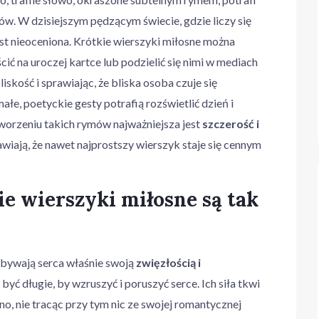
łów. W dzisiejszym pędzącym świecie, gdzie liczy się
est nieoceniona. Krótkie wierszyki miłosne można
ić na uroczej kartce lub podzielić się nimi w mediach
skość i sprawiając, że bliska osoba czuje się
małe, poetyckie gesty potrafią rozświetlić dzień i
tworzeniu takich rymów najważniejsza jest
szczerość i
rawiają, że nawet najprostszy wierszyk staje się cennym
ie wierszyki miłosne są tak
obywają serca właśnie swoją
zwięzłością i
 być długie, by wzruszyć i poruszyć serce. Ich siła tkwi
dno, nie tracąc przy tym nic ze swojej romantycznej