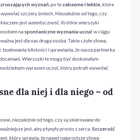
wzruszających wyznań
, po te
zabawne i lekkie
, które
i wywołać szczery śmiech. Niezależnie od tego, czy
o, kluczem jest autentyczność. Krótkie wierszyki
sposobem na
spontaniczne wyznania uczuć
w ciągu
 ważna jest dla nas druga osoba. Takie czułe słowa,
c budowania bliskości i sprawiania, że nasza partnerka
 i doceniani. Wierszyki te mogą być doskonałym
modzielnym wyrazem uczuć, który potrafi wywołać
ne dla niej i dla niego – od
osne, niezależnie od tego, czy są skierowane do
ważniejsze jest, aby płynęły prosto z serca.
Szczerość
nt, który sprawia, że nawet najprostsze słowa