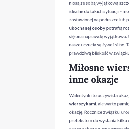
niosą ze sobą wyjątkową szcze
idealne do takich sytuacji – m
zostawionej na poduszce lub p
ukochanej osoby
potrafią ro
się ona naprawdę wyjątkowo. S
nasze uczucia są żywe i silne. 
prawdziwą bliskość w związku
Miłosne wier
inne okazje
Walentynki to oczywista oka
wierszykami
, ale warto pamię
okazję. Rocznice związku, uro
pretekstem do wysłania kilku c
czy są zabawne, czy wzruszając