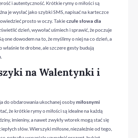
rość i autentyczność. Krótkie rymy o miłości są
ożna je wysłać jako szybki SMS, napisać na karteczce
owiedzieć prosto w oczy. Takie
czułe słowa dla
zświetlić dzień, wywołać uśmiech i sprawić, że poczuje
ą one dowodem na to, że myślimy o niej na co dzień, a
To właśnie te drobne, ale szczere gesty budują
.
szyki na Walentynki i
zja do obdarowania ukochanej osoby
miłosnymi
tać, że krótkie rymy o miłości są idealne na każdą
dziny, imieniny, a nawet zwykły wtorek mogą stać się
iepłych słów. Wierszyki miłosne, niezależnie od tego,
e, potrafią wspaniale uzupełnić prezent, bukiet