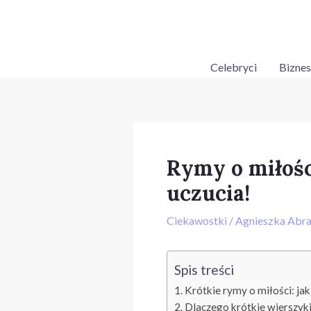
Skip
Post
to
navigation
content
Celebryci
Biznes
Rymy o miłośc
uczucia!
Ciekawostki
/
Agnieszka Abr
Spis treści
Krótkie rymy o miłości: jak
Dlaczego krótkie wierszyki