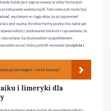
 kiedy każdy jest zapracowany, krótka forma jest
 przekazanie ważnej myśli. Taki wierszyk może być
uczuć
, wysłanym w ciągu dnia, by przypomnieć
rdzo jest ważna. Krótkie formy poetyckie, takie jak
rażania miłości, budowania bliskości i sprawiania, że
 i doceniana. Są doskonałym uzupełnieniem
wyrazem uczuć, który potrafi wywołać
szczęście i
onym przez kogoś – co to znaczy?
iku i limeryki dla
by
 które możemy wykorzystać do wyrażenia miłości,