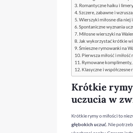
Romantyczne haiku i limery
Szczere, zabawne i wzrusza
Wierszyki miłosne dla niej i
Spontaniczne wyznania uczu
Miłosne wierszyki na Walen
Jak wykorzystać krótkie wi
Śmieszne rymowanki na Wa
Pierwsza miłość i miłość
Rymowane komplimenty, k
Klasyczne i współczesne 
Krótkie rymy 
uczucia w zwi
Krótkie rymy o miłości to nie
głębokich uczuć
. Nie potrze
ukochanej osoby. Czasem jedn