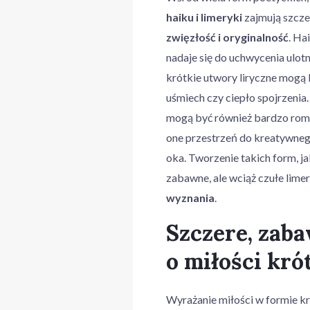
haiku i limeryki
zajmują szcze
zwięzłość i oryginalność
. Ha
nadaje się do uchwycenia ulotn
krótkie utwory liryczne mogą 
uśmiech czy ciepło spojrzenia.
mogą być również bardzo roma
one przestrzeń do kreatywneg
oka. Tworzenie takich form, j
zabawne, ale wciąż czułe lime
wyznania
.
Szczere, zab
o miłości kró
Wyrażanie miłości w formie k