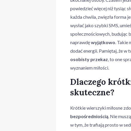
powiedzieć więcej niż tysiąc s
każda chwila, zwięzła forma j
wysłać jako szybki SMS, umieśc
społecznościowych, budując bli
naprawdę
wyjątkowo
. Takie 
dodać energii. Pamiętaj, że w 
osobisty przekaz
, to one sp
wyznaniem miłości.
Dlaczego krótk
skuteczne?
Krótkie wierszyki miłosne zd
bezpośredniością
. Nie muszą
w tym, że trafiają prosto w se