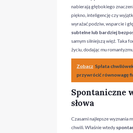
nabierają głębokiego znaczeni
piękno, inteligencję czy wyją
wyrażać podziw, wsparcie i gł
subtelne lub bardziej bezpo
samym silniejszą więź. Taka f
życiu, dodając mu romantyzmu i
Zobacz
Spłata chwilówe
przywrócić równowagę f
Spontaniczne w
słowa
Czasami najlepsze wyznania 
chwili. Właśnie wtedy
spontan