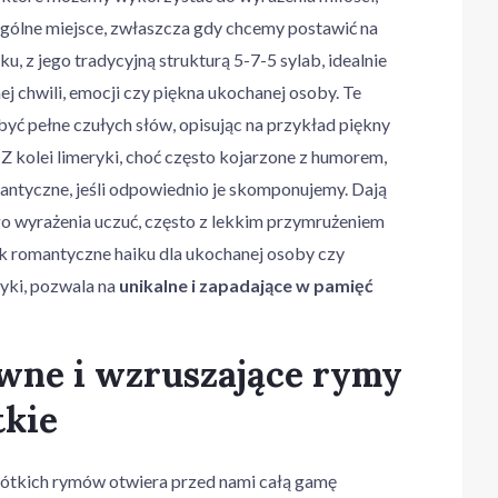
gólne miejsce, zwłaszcza gdy chcemy postawić na
iku, z jego tradycyjną strukturą 5-7-5 sylab, idealnie
ej chwili, emocji czy piękna ukochanej osoby. Te
być pełne czułych słów, opisując na przykład piękny
 Z kolei limeryki, choć często kojarzone z humorem,
ntyczne, jeśli odpowiednio je skomponujemy. Dają
o wyrażenia uczuć, często z lekkim przymrużeniem
ak romantyczne haiku dla ukochanej osoby czy
ryki, pozwala na
unikalne i zapadające w pamięć
awne i wzruszające rymy
tkie
rótkich rymów otwiera przed nami całą gamę