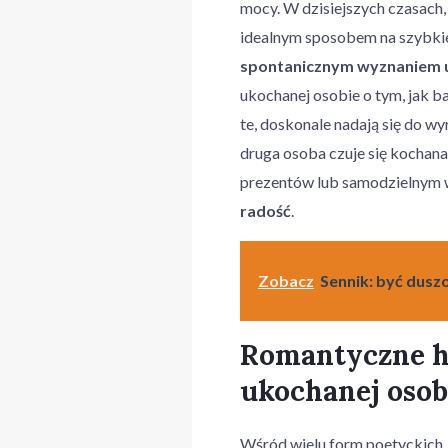
mocy. W dzisiejszych czasach,
idealnym sposobem na szybkie
spontanicznym wyznaniem 
ukochanej osobie o tym, jak ba
te, doskonale nadają się do wy
druga osoba czuje się kochana
prezentów lub samodzielnym 
radość
.
Zobacz
Sennik: być dusz
Romantyczne ha
ukochanej oso
Wśród wielu form poetyckich,