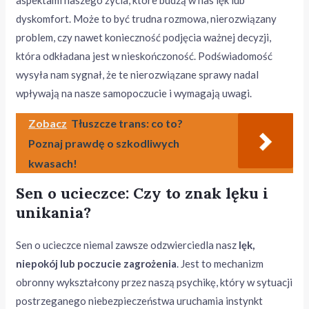
aspektami naszego życia, które budzą w nas lęk lub
dyskomfort. Może to być trudna rozmowa, nierozwiązany
problem, czy nawet konieczność podjęcia ważnej decyzji,
która odkładana jest w nieskończoność. Podświadomość
wysyła nam sygnał, że te nierozwiązane sprawy nadal
wpływają na nasze samopoczucie i wymagają uwagi.
Zobacz
Tłuszcze trans: co to?
Poznaj prawdę o szkodliwych
kwasach!
Sen o ucieczce: Czy to znak lęku i
unikania?
Sen o ucieczce niemal zawsze odzwierciedla nasz
lęk,
niepokój lub poczucie zagrożenia
. Jest to mechanizm
obronny wykształcony przez naszą psychikę, który w sytuacji
postrzeganego niebezpieczeństwa uruchamia instynkt