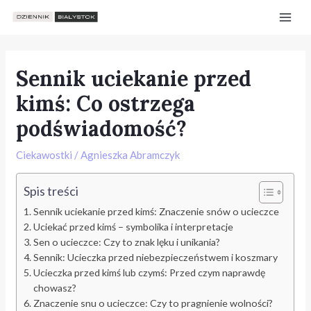
Skip
Post
Mai
to
navigation
Men
content
Sennik uciekanie przed
kimś: Co ostrzega
podświadomość?
Ciekawostki
/
Agnieszka Abramczyk
Spis treści
Sennik uciekanie przed kimś: Znaczenie snów o ucieczce
Uciekać przed kimś – symbolika i interpretacje
Sen o ucieczce: Czy to znak lęku i unikania?
Sennik: Ucieczka przed niebezpieczeństwem i koszmary
e
Ucieczka przed kimś lub czymś: Przed czym naprawdę
chowasz?
Znaczenie snu o ucieczce: Czy to pragnienie wolności?