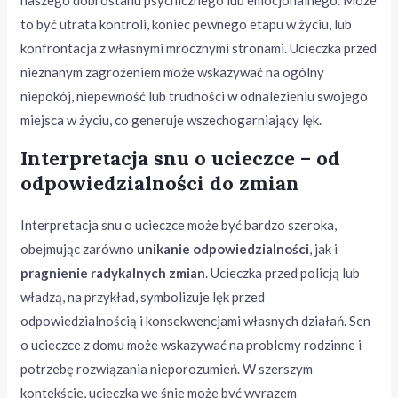
naszego dobrostanu psychicznego lub emocjonalnego. Może
to być utrata kontroli, koniec pewnego etapu w życiu, lub
konfrontacja z własnymi mrocznymi stronami. Ucieczka przed
nieznanym zagrożeniem może wskazywać na ogólny
niepokój, niepewność lub trudności w odnalezieniu swojego
miejsca w życiu, co generuje wszechogarniający lęk.
Interpretacja snu o ucieczce – od
odpowiedzialności do zmian
Interpretacja snu o ucieczce może być bardzo szeroka,
obejmując zarówno
unikanie odpowiedzialności
, jak i
pragnienie radykalnych zmian
. Ucieczka przed policją lub
władzą, na przykład, symbolizuje lęk przed
odpowiedzialnością i konsekwencjami własnych działań. Sen
o ucieczce z domu może wskazywać na problemy rodzinne i
potrzebę rozwiązania nieporozumień. W szerszym
kontekście, ucieczka we śnie może być wyrazem