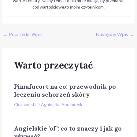
ważne tematy. Każdy tekst to dla mnie okazja, by przekazać
coś wartościowego moim czytelnikom.
←
Poprzedni Wpis
Następny Wpis
→
Warto przeczytać
Pimafucort na co: przewodnik po
leczeniu schorzeń skóry
Ciekawostki
/
Agnieszka Abramczyk
Angielskie 'of’: co to znaczy i jak go
używać?