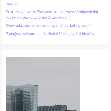
ręczną?
Protezy zębowe w Białymstoku – jak wybrać odpowiedni
rodzaj protezy przy brakach zębowych?
Kiedy udać się po pomoc do agencji marketingowej?
Planujesz wykończenie łazienki? Uniknij tych 5 błędów