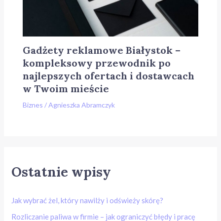
Gadżety reklamowe Białystok –
kompleksowy przewodnik po
najlepszych ofertach i dostawcach
w Twoim mieście
Biznes
/
Agnieszka Abramczyk
Ostatnie wpisy
Jak wybrać żel, który nawilży i odświeży skórę?
Rozliczanie paliwa w firmie – jak ograniczyć błędy i pracę