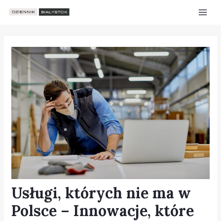
Skip
Post
Mai
to
navigation
Men
content
Usługi, których nie ma w
e
Polsce – Innowacje, które