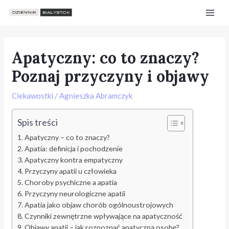
Skip
Post
Mai
to
navigation
Men
content
Apatyczny: co to znaczy?
Poznaj przyczyny i objawy
Ciekawostki
/
Agnieszka Abramczyk
Spis treści
Apatyczny – co to znaczy?
Apatia: definicja i pochodzenie
Apatyczny kontra empatyczny
Przyczyny apatii u człowieka
Choroby psychiczne a apatia
Przyczyny neurologiczne apatii
e
Apatia jako objaw chorób ogólnoustrojowych
Czynniki zewnętrzne wpływające na apatyczność
Objawy apatii – jak rozpoznać apatyczną osobę?