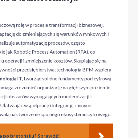
zową rolę w procesie transformacji biznesowej,
aptację do zmieniających się warunków rynkowych i
alizuje automatyzację procesów, często
kie jak Robotic Process Automation (RPA), co
u operacji i zmniejszenie kosztów. Skupiając się na
tywności przedsiębiorstwa, technologia BPM wspiera
nologią IT
, tworząc solidne fundamenty pod cyfrową
omaga zrozumieć organizację na głębszym poziomie,
kacji obszarów wymagających modernizacji i
łatwiając współpracę i integrację z innymi
zwala na stworzenie spójnego ekosystemu cyfrowego.
lka po bretońsku? Sprawdź!