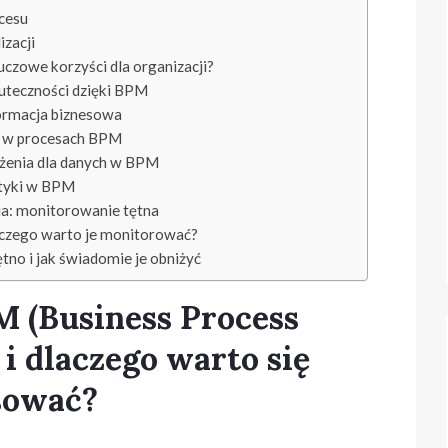
ocesu
zacji
luczowe korzyści dla organizacji?
uteczności dzięki BPM
ormacja biznesowa
i w procesach BPM
żenia dla danych w BPM
tyki w BPM
a: monitorowanie tętna
laczego warto je monitorować?
tno i jak świadomie je obniżyć
M (Business Process
i dlaczego warto się
sować?