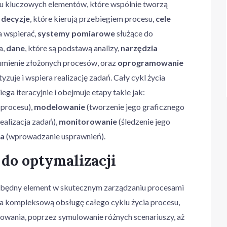
lku kluczowych elementów, które wspólnie tworzą
:
decyzje
, które kierują przebiegiem procesu,
cele
a wspierać,
systemy pomiarowe
służące do
a,
dane
, które są podstawą analizy,
narzędzia
zumienie złożonych procesów, oraz
oprogramowanie
yzuje i wspiera realizację zadań. Cały cykl życia
a iteracyjnie i obejmuje etapy takie jak:
 procesu),
modelowanie
(tworzenie jego graficznego
ealizacja zadań),
monitorowanie
(śledzenie jego
ja
(wprowadzanie usprawnień).
do optymalizacji
będny element w skutecznym zarządzaniu procesami
a kompleksową obsługę całego cyklu życia procesu,
owania, poprzez symulowanie różnych scenariuszy, aż