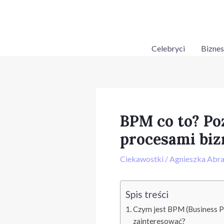
Skip
Post
to
navigation
content
Celebryci
Biznes
BPM co to? Poz
procesami bi
Ciekawostki
/
Agnieszka Abr
Spis treści
Czym jest BPM (Business P
zainteresować?