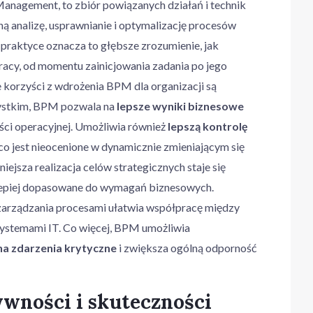
Management, to zbiór powiązanych działań i technik
ą analizę, usprawnianie i optymalizację procesów
praktyce oznacza to głębsze zrozumienie, jak
racy, od momentu zainicjowania zadania po jego
 korzyści z wdrożenia BPM dla organizacji są
ystkim, BPM pozwala na
lepsze wyniki biznesowe
ści operacyjnej. Umożliwia również
lepszą kontrolę
 co jest nieocenione w dynamicznie zmieniającym się
ejsza realizacja celów strategicznych staje się
 lepiej dopasowane do wymagań biznesowych.
zarządzania procesami ułatwia współpracę między
i systemami IT. Co więcej, BPM umożliwia
na zdarzenia krytyczne
i zwiększa ogólną odporność
wności i skuteczności