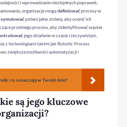
wydajności i wprowadzanie niezbędnych poprawek.
ramowaniu, organizacje mogą
definiować
procesy w
,
symulować
potencjalne zmiany, aby ocenić ich
czące przebiegu procesu, aby zidentyfikować wąskie
ontrolować
jego działanie w czasie rzeczywistym.
się z technologiami takimi jak Robotic Process
wo zwiększa możliwości automatyzacji i
nnik: co oznaczają w Twoim śnie?
akie są jego kluczowe
organizacji?