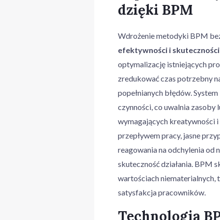
dzięki BPM
Wdrożenie metodyki BPM bezp
efektywności i skuteczności
optymalizację istniejących p
zredukować czas potrzebny na 
popełnianych błędów. Syste
czynności, co uwalnia zasoby 
wymagających kreatywności i 
przepływem pracy, jasne przy
reagowania na odchylenia od n
skuteczność działania. BPM s
wartościach niematerialnych, t
satysfakcja pracowników.
Technologia BP