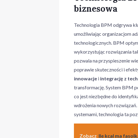
biznesowa
Technologia BPM odgrywa kluc
umożliwiając organizacjom ad
technologicznych. BPM optym
wykorzystując rozwiązania ta
pozwala na przyspieszenie wiel
poprawie skuteczności i efek
innowacje
i
integrację z tech
transformację. System BPM p
co jest niezbędne do identyfi
wdrożenia nowych rozwiązań. U
systemami, technologia ta po
Zobacz
Ile kcal ma faso