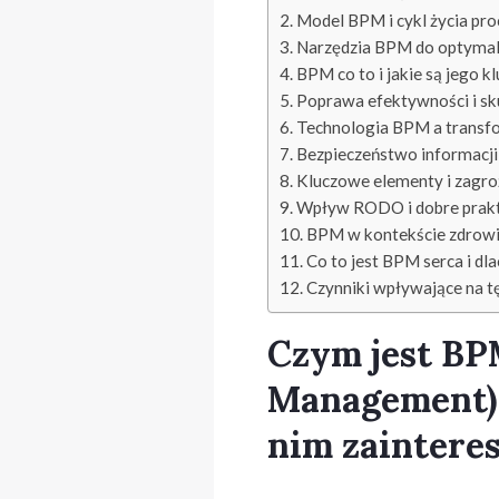
Model BPM i cykl życia pr
Narzędzia BPM do optymali
BPM co to i jakie są jego k
Poprawa efektywności i sk
Technologia BPM a transf
Bezpieczeństwo informacj
Kluczowe elementy i zagro
Wpływ RODO i dobre prak
BPM w kontekście zdrowi
Co to jest BPM serca i d
Czynniki wpływające na tę
Czym jest BP
Management) 
nim zaintere