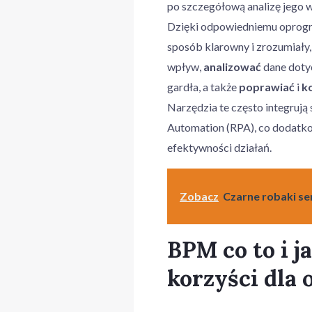
po szczegółową analizę jego 
Dzięki odpowiedniemu oprog
sposób klarowny i zrozumiały
wpływ,
analizować
dane doty
gardła, a także
poprawiać
i
k
Narzędzia te często integrują 
Automation (RPA), co dodatko
efektywności działań.
Zobacz
Czarne robaki se
BPM co to i j
korzyści dla 