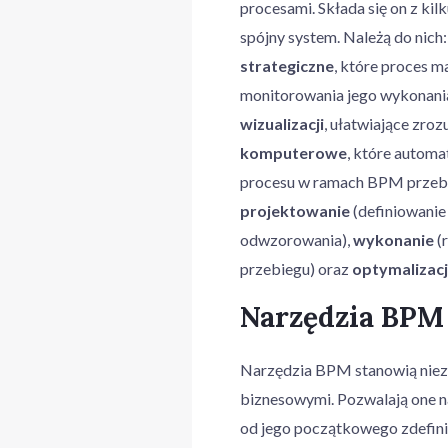
procesami. Składa się on z ki
spójny system. Należą do nich
strategiczne
, które proces m
monitorowania jego wykonani
wizualizacji
, ułatwiające zro
komputerowe
, które automat
procesu w ramach BPM przebieg
projektowanie
(definiowanie
odwzorowania),
wykonanie
(r
przebiegu) oraz
optymalizac
Narzędzia BPM 
Narzędzia BPM stanowią niez
biznesowymi. Pozwalają one n
od jego początkowego zdefini