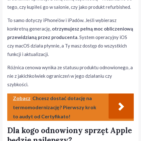
tego, czy kupiłeś go w salonie, czy jako produkt refurbished.
To samo dotyczy iPhone’ów i iPadów. Jeśli wybierasz
konkretną generację,
otrzymujesz pełną moc obliczeniową
przewidzianą przez producenta
. System operacyjny iOS
czy macOS działa płynnie, a Ty masz dostęp do wszystkich
funkcji i aktualizacji.
Różnica cenowa wynika ze statusu produktu odnowionego, a
nie z jakichkolwiek ograniczeń w jego działaniu czy
szybkości.
Zobacz
Chcesz dostać dotację na
termomodernizację? Pierwszy krok
to audyt od Certyfikato!
Dla kogo odnowiony sprzęt Apple
będzie najlepszy?