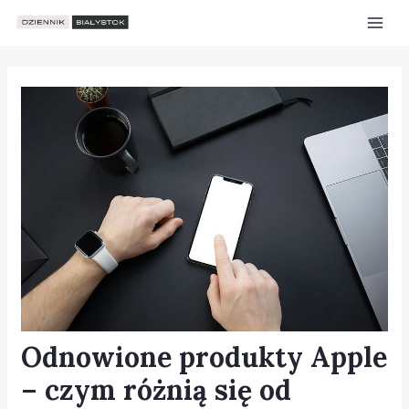
Skip
Post
Mai
to
navigation
Men
content
Odnowione produkty Apple
e
– czym różnią się od