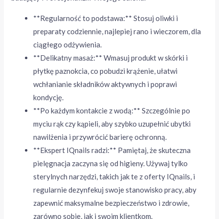
**Regularność to podstawa:** Stosuj oliwki i
preparaty codziennie, najlepiej rano i wieczorem, dla
ciągłego odżywienia.
**Delikatny masaż:** Wmasuj produkt w skórki i
płytkę paznokcia, co pobudzi krążenie, ułatwi
wchłanianie składników aktywnych i poprawi
kondycję.
**Po każdym kontakcie z wodą:** Szczególnie po
myciu rąk czy kąpieli, aby szybko uzupełnić ubytki
nawilżenia i przywrócić barierę ochronną.
**Ekspert IQnails radzi:** Pamiętaj, że skuteczna
pielęgnacja zaczyna się od higieny. Używaj tylko
sterylnych narzędzi, takich jak te z oferty IQnails, i
regularnie dezynfekuj swoje stanowisko pracy, aby
zapewnić maksymalne bezpieczeństwo i zdrowie,
zarówno sobie, jak i swoim klientkom.