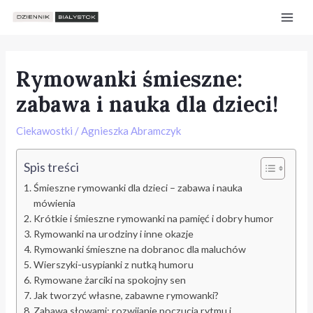
Skip
Post
Mai
to
navigation
Men
content
Rymowanki śmieszne:
zabawa i nauka dla dzieci!
Ciekawostki
/
Agnieszka Abramczyk
Spis treści
Śmieszne rymowanki dla dzieci – zabawa i nauka
mówienia
Krótkie i śmieszne rymowanki na pamięć i dobry humor
Rymowanki na urodziny i inne okazje
Rymowanki śmieszne na dobranoc dla maluchów
Wierszyki-usypianki z nutką humoru
e
Rymowane żarciki na spokojny sen
Jak tworzyć własne, zabawne rymowanki?
Zabawa słowami: rozwijanie poczucia rytmu i