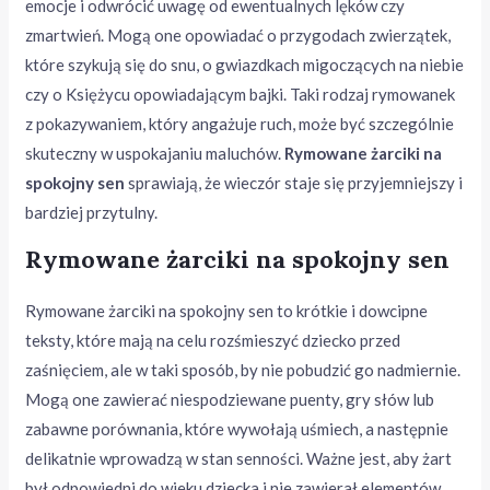
emocje i odwrócić uwagę od ewentualnych lęków czy
zmartwień. Mogą one opowiadać o przygodach zwierzątek,
które szykują się do snu, o gwiazdkach migoczących na niebie
czy o Księżycu opowiadającym bajki. Taki rodzaj rymowanek
z pokazywaniem, który angażuje ruch, może być szczególnie
skuteczny w uspokajaniu maluchów.
Rymowane żarciki na
spokojny sen
sprawiają, że wieczór staje się przyjemniejszy i
bardziej przytulny.
Rymowane żarciki na spokojny sen
Rymowane żarciki na spokojny sen to krótkie i dowcipne
teksty, które mają na celu rozśmieszyć dziecko przed
zaśnięciem, ale w taki sposób, by nie pobudzić go nadmiernie.
Mogą one zawierać niespodziewane puenty, gry słów lub
zabawne porównania, które wywołają uśmiech, a następnie
delikatnie wprowadzą w stan senności. Ważne jest, aby żart
był odpowiedni do wieku dziecka i nie zawierał elementów,