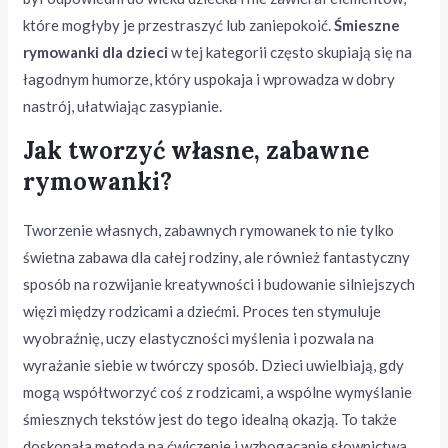
które mogłyby je przestraszyć lub zaniepokoić.
Śmieszne
rymowanki dla dzieci
w tej kategorii często skupiają się na
łagodnym humorze, który uspokaja i wprowadza w dobry
nastrój, ułatwiając zasypianie.
Jak tworzyć własne, zabawne
rymowanki?
Tworzenie własnych, zabawnych rymowanek to nie tylko
świetna zabawa dla całej rodziny, ale również fantastyczny
sposób na rozwijanie kreatywności i budowanie silniejszych
więzi między rodzicami a dziećmi. Proces ten stymuluje
wyobraźnię, uczy elastyczności myślenia i pozwala na
wyrażanie siebie w twórczy sposób. Dzieci uwielbiają, gdy
mogą współtworzyć coś z rodzicami, a wspólne wymyślanie
śmiesznych tekstów jest do tego idealną okazją. To także
doskonała metoda na ćwiczenie i wzbogacanie słownictwa,