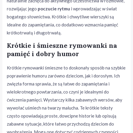
naturalnie zachęca do aktywnego uczestnictwa w rozmowie,
rozwijając jego
poczucie rytmu
i wprowadzając w świat
bogatego słownictwa. Krótkie i chwytliwe wierszyki są
idealne do zapamiętania, co dodatkowo wzmacnia pamięć
krótkotrwałą i długotrwałą.
Krótkie i śmieszne rymowanki na
pamięć i dobry humor
Krótkie rymowanki śmieszne to doskonały sposób na szybkie
poprawienie humoru zarówno dzieciom, jak i dorosłym. Ich
zwięzła forma sprawia, że są łatwe do zapamiętania i
wielokrotnego powtarzania, co czyni je idealnymi do
ćwiczenia pamięci. Wystarczy kilka zabawnych wersów, aby
wywołać uśmiech na twarzy malucha. Te krótkie teksty
często opowiadają proste, dowcipne historie lub opisują
zabawne sytuacje, które łatwo przychodzą dzieciom do
wyobrażenia. Mogą one dotyczyć codziennych czynności,