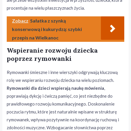
ale przede wszystkim inwestycja w przyszłość dziecka, która
procentuje na wielu płaszczyznach życia.
Zobacz
Sałatka z szynką
konserwową i kukurydzą: szybki
przepis na Wielkanoc
Wspieranie rozwoju dziecka
poprzez rymowanki
Rymowanki śmieszne i inne wierszyki odgrywają kluczową
rolę we wspieraniu rozwoju dziecka na wielu poziomach.
Rymowanki dla dzieci wspierają naukę mówienia
,
poprawiają dykcję i ćwiczą pamięć, co jest niezbędne do
prawidłowego rozwoju komunikacyjnego. Doskonalenie
poczucia rytmu, które jest naturalnie wpisane w strukturę
rymowanek, wpływa pozytywnie na koordynację ruchową i
zdolności muzyczne. Wzbogacanie słownictwa poprzez