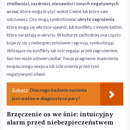
złośliwości, zazdrości, nienawiści i innych negatywnych
uczuć
, które mogą krążyć wokół Ciebie lub które sam
odczuwasz. Osy mogą symbolizować
ukryte zagrożenia
,
które mogą się wkrótce ujawnić, lub konflikty z innymi ludźmi,
które narastają w ukryciu. W kulturze zachodniej osa często
kojarzy się z niebezpieczeństwem i agresją, symbolizując
zbliżające się konflikty lub ostrzegając przed zagrożeniem.
Sen ten może odzwierciedlać Twoje pragnienie znalezienia
bezpiecznego miejsca lub schronienia przed tymi
negatywnymi siłami.
Zobacz
Dlaczego badanie nasienia
jest ważne w diagnostyce pary?
Brzęczenie os we śnie: intuicyjny
alarm przed niebezpieczeństwem