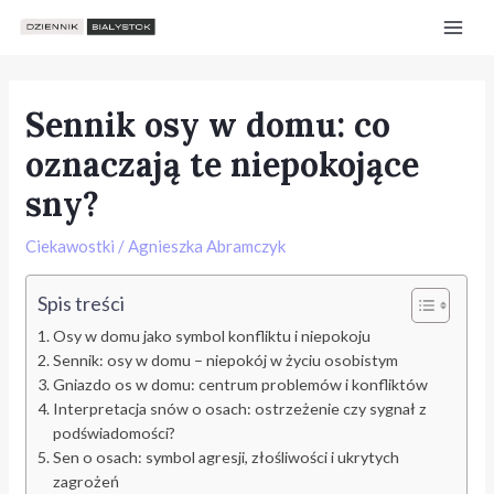
Skip
Post
Mai
to
navigation
Men
content
Sennik osy w domu: co
oznaczają te niepokojące
sny?
Ciekawostki
/
Agnieszka Abramczyk
Spis treści
Osy w domu jako symbol konfliktu i niepokoju
Sennik: osy w domu – niepokój w życiu osobistym
Gniazdo os w domu: centrum problemów i konfliktów
Interpretacja snów o osach: ostrzeżenie czy sygnał z
e
podświadomości?
Sen o osach: symbol agresji, złośliwości i ukrytych
zagrożeń