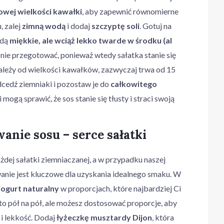
owej wielkości kawałki
, aby zapewnić równomierne
, zalej
zimną wodą
i dodaj
szczyptę soli
. Gotuj na
ędą
miękkie, ale wciąż lekko twarde w środku (al
h nie przegotować, ponieważ wtedy sałatka stanie się
leży od wielkości kawałków, zazwyczaj trwa od 15
cedź ziemniaki i pozostaw je do
całkowitego
 mogą sprawić, że sos stanie się tłusty i straci swoją
anie sosu – serce sałatki
żdej sałatki ziemniaczanej, a w przypadku naszej
owanie jest kluczowe dla uzyskania idealnego smaku. W
jogurt naturalny
w proporcjach, które najbardziej Ci
 to pół na pół, ale możesz dostosować proporcje, aby
i lekkość. Dodaj
łyżeczkę musztardy Dijon
, która