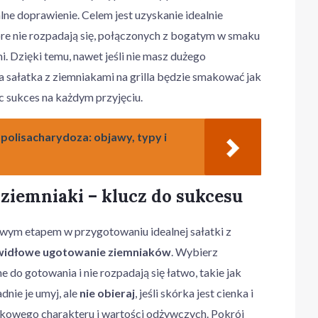
ne doprawienie. Celem jest uzyskanie idealnie
e nie rozpadają się, połączonych z bogatym w smaku
. Dzięki temu, nawet jeśli nie masz dużego
 sałatka z ziemniakami na grilla będzie smakować jak
c sukces na każdym przyjęciu.
olisacharydoza: objawy, typy i
ziemniaki – klucz do sukcesu
owym etapem w przygotowaniu idealnej sałatki z
widłowe ugotowanie ziemniaków
. Wybierz
 do gotowania i nie rozpadają się łatwo, takie jak
adnie je umyj, ale
nie obieraj
, jeśli skórka jest cienka i
tkowego charakteru i wartości odżywczych. Pokrój