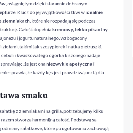
tów
, osiągniętym dzięki starannie dobranym
epturze. Klucz do jej wyjątkowości tkwi w
idealnie
e ziemniakach
, które nie rozpadają się podczas
trukturę. Całość dopełnia
kremowy, lekko pikantny
ajonezu i jogurtu naturalnego, wzbogacony
ziołami, takimi jak szczypiorek i natka pietruszki.
 cebuli i kwaskowatego ogórka kiszonego nadaje
 sprawiając, że jest ona
niezwykle apetyczna i
zenie sprawia, że każdy kęs jest prawdziwą ucztą dla
stawa smaku
łatkę z ziemniakami na grilla, potrzebujemy kilku
 razem stworzą harmonijną całość. Podstawą są
iej odmiany sałatkowe, które po ugotowaniu zachowują