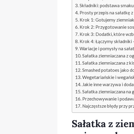
Składniki: podstawa smaku
Prosty przepis na sałatkę z
Krok 1: Gotujemy ziemniaki
Krok 2: Przygotowanie sosu
Krok 3: Dodatki, które wz
Krok 4: Łączymy składniki 
Wariacje i pomysły na sałat
Sałatka ziemniaczana z o
Sałatka ziemniaczana z k
Smashed potatoes jako dod
Wegetariańskie i wegańsk
Jakie inne warzywa i dodat
Sałatka ziemniaczana na g
Przechowywanie i podawa
Najczęstsze błędy przy p
Sałatka z zie