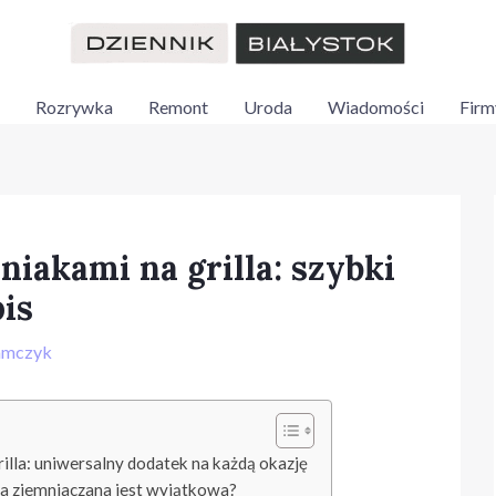
Rozrywka
Remont
Uroda
Wiadomości
Firm
niakami na grilla: szybki
pis
amczyk
rilla: uniwersalny dodatek na każdą okazję
ka ziemniaczana jest wyjątkowa?