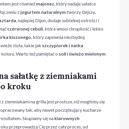
ntem jest również
majonez
, który nadaje sałatce
łączeniu z
jogurtem naturalnym
tworzy lżejszy,
sztarda
, najlepiej Dijon, dodaje subtelnej ostrości i
knąć
czerwonej cebuli
, która wnosi chrupkość i lekko
rka kiszonego
, który zapewnia niezbędną
wieże zioła, takie jak
szczypiorek i natka
i koloru. Warto też pamiętać o
soli i świeżo mielonym
 na sałatkę z ziemniakami
po kroku
z ziemniakami na grilla jest prostsze, niż mogłoby się
 opracowany tak, aby nawet początkujący kucharze
rezultatem. Skupiamy się na
klarownych
kroku przeprowadzą Cię przez cały proces, od