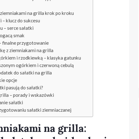
 ziemniakami na grilla krok po kroku
 – klucz do sukcesu
 – serce sałatki
bogacą smak
– finalne przygotowanie
kę z ziemniakami na grilla
górkiem i rzodkiewką – klasyka gatunku
iszonym ogórkiem i czerwoną cebulą
atek do sałatki na grilla
ie opcje
ki pasują do sałatki?
rilla – porady i wskazówki
nie sałatki
rzygotowaniu sałatki ziemniaczanej
mniakami na grilla: