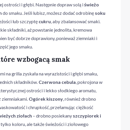
 ostrości i głębi. Następnie dopraw solą i
świeżo
m
do smaku. Jeśli lubisz, możesz dodać odrobinę
soku
eżości lub szczyptę
cukru
, aby zbalansować smaki.
ie składniki, aż powstanie jednolita, kremowa
inien być dobrze doprawiony, ponieważ ziemniaki i
zęść jego smaku.
 które wzbogacą smak
i na grilla zyskała na wyrazistości i głębi smaku,
ednich składników.
Czerwona cebula
, pokrojona w
terystycznej ostrości i lekko słodkiego aromatu,
z ziemniakami.
Ogórek kiszony
, również drobno
waskowatość i chrupkość, przełamując ciężkość
wieżych ziołach
– drobno posiekany
szczypiorek i
tylko koloru, ale także świeżości i ziołowego