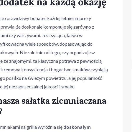
dodatek na każdą okazję
a to prawdziwy bohater każdej letniej imprezy
 sprawia, że doskonale komponuje się zarówno z
ybami czy warzywami. Jest sycąca, łatwa w
dyfikować na wiele sposobów, dopasowując do
akowych. Niezależnie od tego, czy organizujesz
nie ze znajomymi, ta klasyczna potrawa z pewnością
ej kremowa konsystencja i bogactwo smaków czynią ją
o posiłku na świeżym powietrzu, a jej popularność
 o jej niezaprzeczalnej jakości i smaku.
 nasza sałatka ziemniaczana
?
emniakami na grilla wyróżnia się
doskonałym