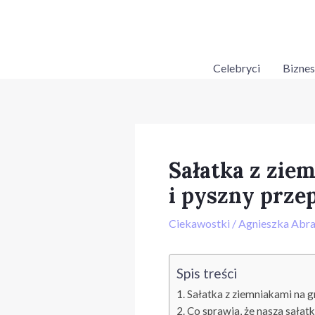
Skip
Post
to
navigation
content
Celebryci
Biznes
Sałatka z ziem
i pyszny prze
Ciekawostki
/
Agnieszka Abr
Spis treści
Sałatka z ziemniakami na g
Co sprawia, że nasza sałat