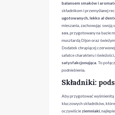
balansem smaków i aroma
składnikom i przemyślanej rec
ugotowanych, lekko al dent
mieszania, zachowując swoją s
sos
, przygotowany na bazie m
musztardą Dijon oraz świeżymi 
Dodatek chrupiącej czerwonej
sałatce charakteru i świeżości,
satysfakcjonująca
. To połąc
podniebienia.
Składniki: pod
Aby przygotować wyśmienitą sa
kluczowych składników, które
oczywiście
ziemniaki
, najlep