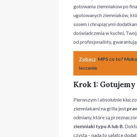
gotowania ziemniaków po final
ugotowanych ziemniaków, któr
sosem i chrupiącymi dodatkami
doświadczenia w kuchni, Twoja
od profesjonalisty, gwarantują
Zobacz
MPS co to? Mukop
leczenie
Krok 1: Gotujemy 
Pierwszym i absolutnie klucz
ziemniakami na grilla jest
pra
odmiany, które są przeznaczone
ziemniaki typu A lub B
. Dokł
czysta – nada to sałatce doda