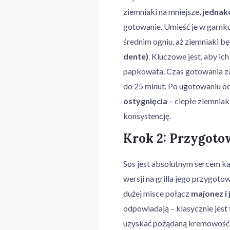
ziemniaki na mniejsze,
jednak
gotowanie. Umieść je w garnku
średnim ogniu, aż ziemniaki b
dente)
. Kluczowe jest, aby ic
papkowata. Czas gotowania za
do 25 minut. Po ugotowaniu od
ostygnięcia
– ciepłe ziemniaki
konsystencję.
Krok 2: Przygotow
Sos jest absolutnym sercem ka
wersji na grilla jego przygot
dużej misce połącz
majonez i 
odpowiadają – klasycznie jest
uzyskać pożądaną kremowość 