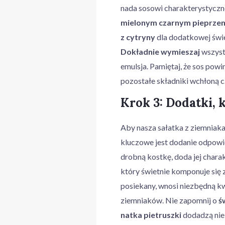
nada sosowi charakterystycznej
mielonym czarnym pieprze
z cytryny
dla dodatkowej świ
Dokładnie wymieszaj
wszystk
emulsja. Pamiętaj, że sos pow
pozostałe składniki wchłoną c
Krok 3: Dodatki,
Aby nasza sałatka z ziemniakam
kluczowe jest dodanie odpowi
drobną kostkę, doda jej charak
który świetnie komponuje się 
posiekany, wnosi niezbędną k
ziemniaków. Nie zapomnij o
ś
natka pietruszki
dodadzą nie 