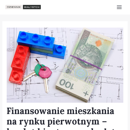
Skip
Post
Mai
to
navigation
Men
content
Finansowanie mieszkania
e
na rynku pierwotnym –