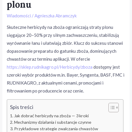
plonu
Wiadomości
/
Agnieszka Abramczyk
Skuteczne herbicydy na zboża ograniczają straty plonu
sięgające 20–50% przy silnym zachwaszczeniu, stabilizują
wyrównanie łanu i ułatwiają zbiór. Klucz do sukcesu stanowi
dopasowanie preparatu do gatunku zboża, dominujących
chwastów oraz terminu aplikacji. W ofercie
https://sklep.rudnikagro.pl/Herbicydy/zboza
dostępny jest
szeroki wybór produktów m.in. Bayer, Syngenta, BASF, FMC i
RUDNIKAGRO, z aktualnymi cenami, promocjami i
filtrowaniem po producencie oraz cenie.
Spis treści
Jak dobrać herbicydy na zboża — 3 kroki
Mechanizmy działania i substancje czynne
Przykładowe strategie zwalczania chwastów