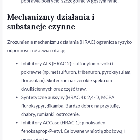
poprawia pokrycie, szczególnie w gęstym łanie.
Mechanizmy działania i
substancje czynne
Zrozumienie mechanizmu działania (HRAC) ogranicza ryzyko
odporności i ułatwia rotację:
Inhibitory ALS (HRAC 2): sulfonylomoczniki i
pokrewne (np. metsulfuron, tribenuron, pyroksysulam,
florasulam). Skuteczne na szerokie spektrum
dwuliściennych oraz część traw.
Syntetyczne auksyny (HRAC 4): 2,4‑D, MCPA,
fluroksypyr, dikamba. Bardzo dobre na przytulię,
chabry, rumianki, ostrożenie.
Inhibitory ACCase (HRAC 1): pinoksaden,
fenoksaprop‑P‑etyl. Celowane w miotłę zbożową i
owies głuchy.