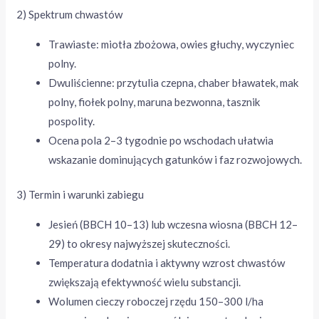
2) Spektrum chwastów
Trawiaste: miotła zbożowa, owies głuchy, wyczyniec
polny.
Dwuliścienne: przytulia czepna, chaber bławatek, mak
polny, fiołek polny, maruna bezwonna, tasznik
pospolity.
Ocena pola 2–3 tygodnie po wschodach ułatwia
wskazanie dominujących gatunków i faz rozwojowych.
3) Termin i warunki zabiegu
Jesień (BBCH 10–13) lub wczesna wiosna (BBCH 12–
29) to okresy najwyższej skuteczności.
Temperatura dodatnia i aktywny wzrost chwastów
zwiększają efektywność wielu substancji.
Wolumen cieczy roboczej rzędu 150–300 l/ha