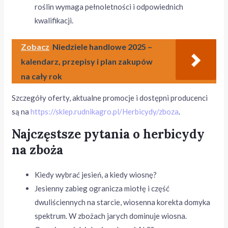
roślin wymaga pełnoletności i odpowiednich
kwalifikacji.
Zobacz
Niedziele handlowe 2025 –
kalendarz, przepisy i plan zakupów
na cały rok
Szczegóły oferty, aktualne promocje i dostępni producenci
są na
https://sklep.rudnikagro.pl/Herbicydy/zboza
.
Najczęstsze pytania o herbicydy
na zboża
Kiedy wybrać jesień, a kiedy wiosnę?
Jesienny zabieg ogranicza miotłę i część
dwuliściennych na starcie, wiosenna korekta domyka
spektrum. W zbożach jarych dominuje wiosna.