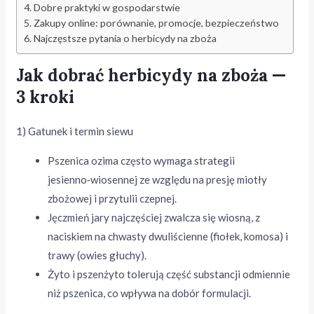
Dobre praktyki w gospodarstwie
Zakupy online: porównanie, promocje, bezpieczeństwo
Najczęstsze pytania o herbicydy na zboża
Jak dobrać herbicydy na zboża —
3 kroki
1) Gatunek i termin siewu
Pszenica ozima często wymaga strategii
jesienno‑wiosennej ze względu na presję miotły
zbożowej i przytulii czepnej.
Jęczmień jary najczęściej zwalcza się wiosną, z
naciskiem na chwasty dwuliścienne (fiołek, komosa) i
trawy (owies głuchy).
Żyto i pszenżyto tolerują część substancji odmiennie
niż pszenica, co wpływa na dobór formulacji.