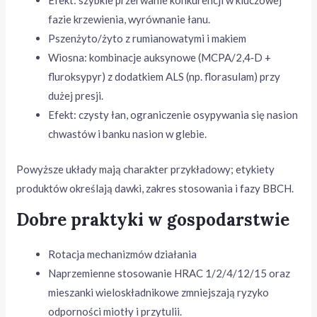
Efekt: szybkie przerwanie konkurencji w kluczowej
fazie krzewienia, wyrównanie łanu.
Pszenżyto/żyto z rumianowatymi i makiem
Wiosna: kombinacje auksynowe (MCPA/2,4‑D +
fluroksypyr) z dodatkiem ALS (np. florasulam) przy
dużej presji.
Efekt: czysty łan, ograniczenie osypywania się nasion
chwastów i banku nasion w glebie.
Powyższe układy mają charakter przykładowy; etykiety
produktów określają dawki, zakres stosowania i fazy BBCH.
Dobre praktyki w gospodarstwie
Rotacja mechanizmów działania
Naprzemienne stosowanie HRAC 1/2/4/12/15 oraz
mieszanki wieloskładnikowe zmniejszają ryzyko
odporności miotły i przytulii.