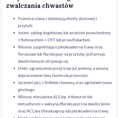
zwalczania chwastów
Pszenica ozima z dominacją miotły zbożowej i
przytulii
Jesień: zabieg doglebowy lub wcześnie powschodowy
z flufenacetem + DFF lub prosulfokarbem.
Wiosna: uzupełniająco pinoksaden na trawy oraz
florasulam lub fluroksypyr na przytulię, jeśli presja
dwuliściennych utrzymuje się.
Efekt: ograniczenie presji traw już jesienią, a wiosną
dopracowanie łanu i kontrola przeoczeń.
Jęczmień jary z fiołkiem i komosą oraz ogniskami owsa
głuchego
Wiosna: mieszanina ALS (np. tribenuron lub
metsulfuron) + auksyna (fluroksypyr) na dwuliścienne
oraz ACCase (fenoksaprop lub pinoksaden) na trawy.