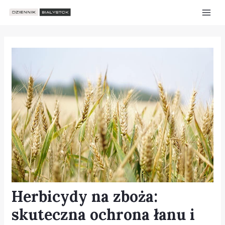
Skip
Post
Mai
to
navigation
Men
content
Herbicydy na zboża:
e
skuteczna ochrona łanu i