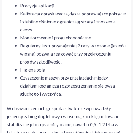
Precyzja aplikacji
Kalibracja opryskiwacza, dysze poprawiające pokrycie
i stabilne ciśnienie ograniczają straty i znoszenie
cieczy.
Monitorowanie i progi ekonomiczne
Regularny lustr przynajmniej 2 razy w sezonie (jesień i
wiosna) pozwala reagować przy przekroczeniu
progów szkodliwości.
Higiena pola
Czyszczenie maszyn przy przejazdach między
działkami ogranicza rozprzestrzenianie się owsa
głuchego i wyczyńca.
W doświadczeniach gospodarstw, które wprowadziły
jesienny zabieg doglebowy i wiosenną korektę, notowano
stabilizację plonu pszenicy ozimej nawet o 0,5–1,2 t/ha w
latach z wysoką presją chwastów, głównie dzięki wczesnej