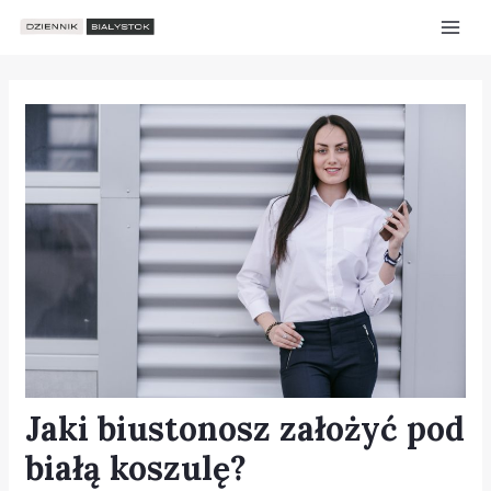
Skip
Post
Mai
to
navigation
Men
content
Jaki biustonosz założyć pod
e
białą koszulę?