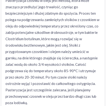
Pasteryzacja czosnku w oleju jest metodą, która może
znacząco przedłużyć jego trwałość, czyniąc go
bezpieczniejszym i dłużej zdatnym do spożycia. Proces ten
polega na podgrzewaniu zamkniętych słoików z czosnkiem w
oleju do odpowiedniej temperatury przez określony czas, co
zabija potencjalne szkodliwe drobnoustroje, w tym bakterie
Clostridium botulinum, które mogą rozwijać się w
środowisku beztlenowym, jakim jest olej. Słoiki z
przygotowanym czosnkiem i olejem należy umieścić w
garnku, na dnie którego znajduje się ściereczka, a następnie
zalać wodą do około 3/4 wysokości słoików. Całość
podgrzewa się do temperatury około 85-90°C i utrzymuje
przez około 20-30 minut. Po tym czasie słoiki należy
ostrożnie wyjąć i pozostawić do całkowitego ostygnięcia.
Pasteryzacja jest szczególnie zalecana, jeśli planujemy
przechowywać czosnek w oleju przez bardzo długi czas lub
poza lodówką.