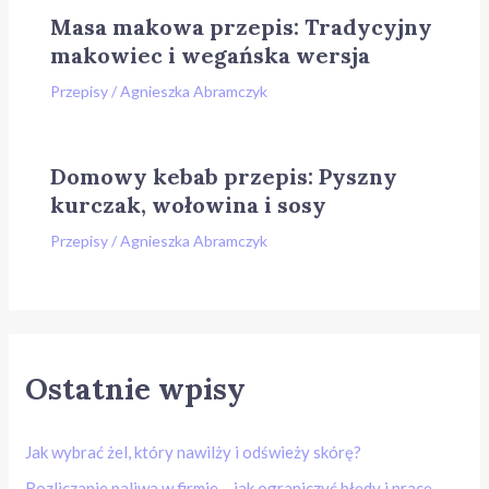
Masa makowa przepis: Tradycyjny
makowiec i wegańska wersja
Przepisy
/
Agnieszka Abramczyk
Domowy kebab przepis: Pyszny
kurczak, wołowina i sosy
Przepisy
/
Agnieszka Abramczyk
Ostatnie wpisy
Jak wybrać żel, który nawilży i odświeży skórę?
Rozliczanie paliwa w firmie – jak ograniczyć błędy i pracę