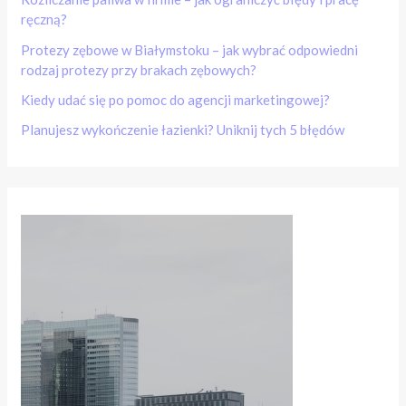
ręczną?
Protezy zębowe w Białymstoku – jak wybrać odpowiedni
rodzaj protezy przy brakach zębowych?
Kiedy udać się po pomoc do agencji marketingowej?
Planujesz wykończenie łazienki? Uniknij tych 5 błędów