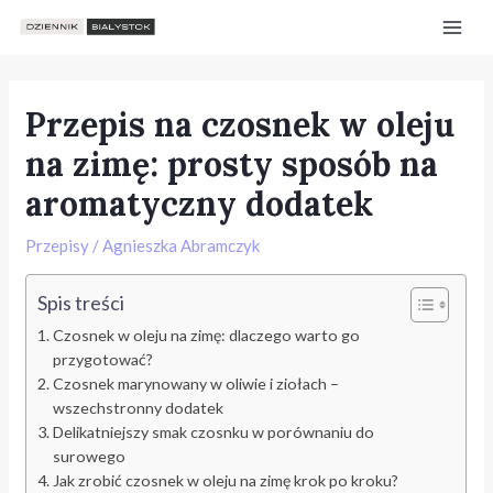
Skip
Post
Mai
to
navigation
Men
content
Przepis na czosnek w oleju
na zimę: prosty sposób na
aromatyczny dodatek
Przepisy
/
Agnieszka Abramczyk
Spis treści
Czosnek w oleju na zimę: dlaczego warto go
przygotować?
Czosnek marynowany w oliwie i ziołach –
wszechstronny dodatek
e
Delikatniejszy smak czosnku w porównaniu do
surowego
Jak zrobić czosnek w oleju na zimę krok po kroku?