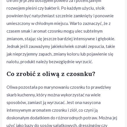
chroni je przed dostępem powietrza i potencjalnym
rozwojem pleśni czy bakterii. Po każdym użyciu, słoik
powinien być natychmiast szczelnie zamknięty i ponownie
umieszczony w chłodnym miejscu. Warto zaznaczyć, że z
czasem smak i aromat czosnku mogą ulec subtelnym
zmianom, stając się jeszcze bardziej intensywne i głębokie.
Jednak jeśli zauważymy jakiekolwiek oznaki zepsucia, takie
jak nieprzyjemny zapach, zmiany koloru lub pojawienie się
nalotu, produkt należy bezwzględnie wyrzucić.
Co zrobić z oliwą z czosnku?
Oliwa pozostała po marynowaniu czosnku to prawdziwy
skarb kuchenny, który można wykorzystać na wiele
sposobów, zamiast ją wyrzucać. Jest ona nasycona
intensywnym aromatem czosnku i ziół, co czyni ją
doskonałym dodatkiem do różnorodnych potraw. Można jej
użyć jako bazy do sosów sałatkowych, dressingów czy