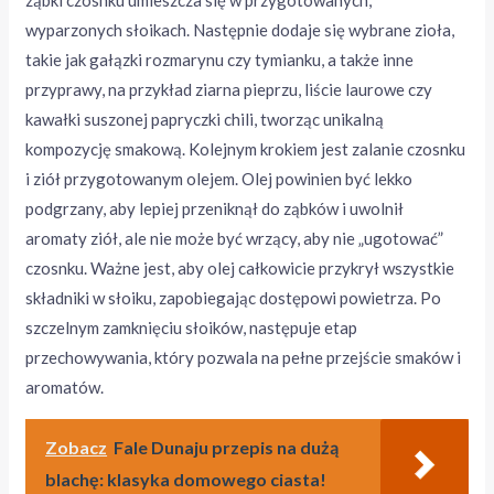
ząbki czosnku umieszcza się w przygotowanych,
wyparzonych słoikach. Następnie dodaje się wybrane zioła,
takie jak gałązki rozmarynu czy tymianku, a także inne
przyprawy, na przykład ziarna pieprzu, liście laurowe czy
kawałki suszonej papryczki chili, tworząc unikalną
kompozycję smakową. Kolejnym krokiem jest zalanie czosnku
i ziół przygotowanym olejem. Olej powinien być lekko
podgrzany, aby lepiej przeniknął do ząbków i uwolnił
aromaty ziół, ale nie może być wrzący, aby nie „ugotować”
czosnku. Ważne jest, aby olej całkowicie przykrył wszystkie
składniki w słoiku, zapobiegając dostępowi powietrza. Po
szczelnym zamknięciu słoików, następuje etap
przechowywania, który pozwala na pełne przejście smaków i
aromatów.
Zobacz
Fale Dunaju przepis na dużą
blachę: klasyka domowego ciasta!