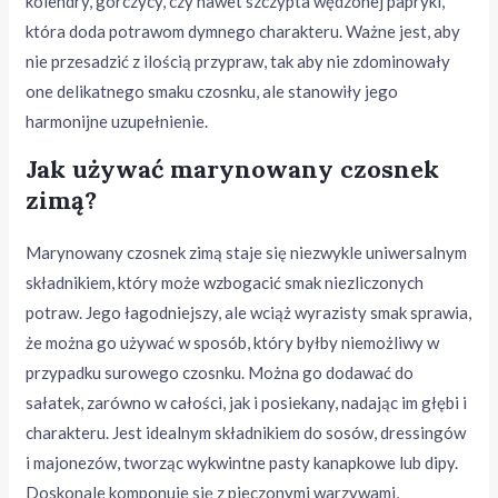
kolendry, gorczycy, czy nawet szczypta wędzonej papryki,
która doda potrawom dymnego charakteru. Ważne jest, aby
nie przesadzić z ilością przypraw, tak aby nie zdominowały
one delikatnego smaku czosnku, ale stanowiły jego
harmonijne uzupełnienie.
Jak używać marynowany czosnek
zimą?
Marynowany czosnek zimą staje się niezwykle uniwersalnym
składnikiem, który może wzbogacić smak niezliczonych
potraw. Jego łagodniejszy, ale wciąż wyrazisty smak sprawia,
że można go używać w sposób, który byłby niemożliwy w
przypadku surowego czosnku. Można go dodawać do
sałatek, zarówno w całości, jak i posiekany, nadając im głębi i
charakteru. Jest idealnym składnikiem do sosów, dressingów
i majonezów, tworząc wykwintne pasty kanapkowe lub dipy.
Doskonale komponuje się z pieczonymi warzywami,