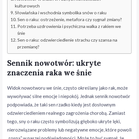
kulturowych
Słowiańska i wschodnia symbolika snów o raku
Sen o raku: ostrzeżenie, metafora czy sygnał zmiany?
Potrzeba uzdrowienia i psychiczna walka z rakiem we
śnie
Sen o raku: odzwierciedlenie strachu czy szansa na
przemianę?
Sennik nowotwór: ukryte
znaczenia raka we śnie
Widok nowotworu we śnie, często określany jako rak, może
wywoływać silne emocje i niepokój. Jednak sennik nowotwór
podpowiada, że taki sen rzadko kiedy jest dosłownym
odzwierciedleniem realnego zagrożenia chorobą. Zamiast
tego, sny o raku często symbolizują głęboko ukryte lęki,
nierozwiązane problemy lub negatywne emocje, które powoli
„rosną” w naszej podświadomości. Może to być sygnał, że