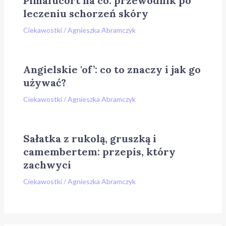
Pimafucort na co: przewodnik po
leczeniu schorzeń skóry
Ciekawostki
/
Agnieszka Abramczyk
Angielskie 'of’: co to znaczy i jak go
używać?
Ciekawostki
/
Agnieszka Abramczyk
Sałatka z rukolą, gruszką i
camembertem: przepis, który
zachwyci
Ciekawostki
/
Agnieszka Abramczyk