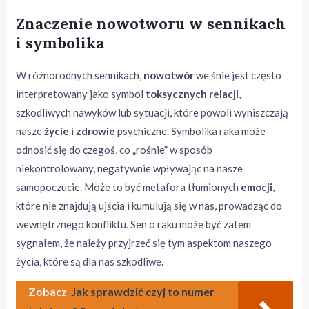
Znaczenie nowotworu w sennikach
i symbolika
W różnorodnych sennikach,
nowotwór
we śnie jest często
interpretowany jako symbol
toksycznych relacji
,
szkodliwych nawyków lub sytuacji, które powoli wyniszczają
nasze
życie
i
zdrowie
psychiczne. Symbolika raka może
odnosić się do czegoś, co „rośnie” w sposób
niekontrolowany, negatywnie wpływając na nasze
samopoczucie. Może to być metafora tłumionych
emocji
,
które nie znajdują ujścia i kumulują się w nas, prowadząc do
wewnętrznego konfliktu. Sen o raku może być zatem
sygnałem, że należy przyjrzeć się tym aspektom naszego
życia, które są dla nas szkodliwe.
Zobacz
Jak sprawdzić czyj to numer