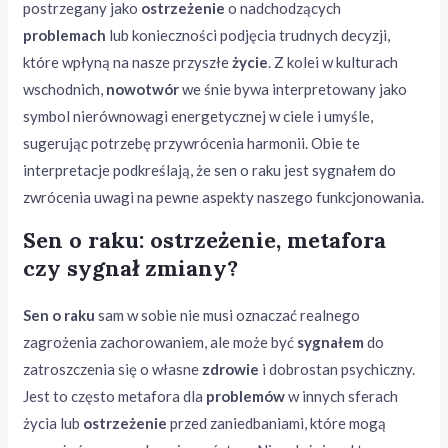
postrzegany jako
ostrzeżenie
o nadchodzących
problemach
lub konieczności podjęcia trudnych decyzji,
które wpłyną na nasze przyszłe
życie
. Z kolei w kulturach
wschodnich,
nowotwór
we śnie bywa interpretowany jako
symbol nierównowagi energetycznej w ciele i umyśle,
sugerując potrzebę przywrócenia harmonii. Obie te
interpretacje podkreślają, że sen o raku jest sygnałem do
zwrócenia uwagi na pewne aspekty naszego funkcjonowania.
Sen o raku: ostrzeżenie, metafora
czy sygnał zmiany?
Sen o raku
sam w sobie nie musi oznaczać realnego
zagrożenia zachorowaniem, ale może być
sygnałem
do
zatroszczenia się o własne
zdrowie
i dobrostan psychiczny.
Jest to często metafora dla
problemów
w innych sferach
życia lub
ostrzeżenie
przed zaniedbaniami, które mogą