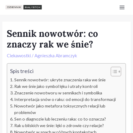
Skip
Post
Mai
to
navigation
Men
content
Sennik nowotwór: co
znaczy rak we śnie?
Ciekawostki
/
Agnieszka Abramczyk
Spis treści
Sennik nowotwór: ukryte znaczenia raka we śnie
Rak we śnie jako symbol lęku i utraty kontroli
Znaczenie nowotworu w sennikach i symbolika
Interpretacja snów o raku: od emocji do transformacji
Nowotwór jako metafora toksycznych relacji lub
problemów
e
Sen o diagnozie lub leczeniu raka: co to oznacza?
Rak u bliskich we śnie: lęki o zdrowie czy relacje?
Nowotwór w snach w różnych kontekstach